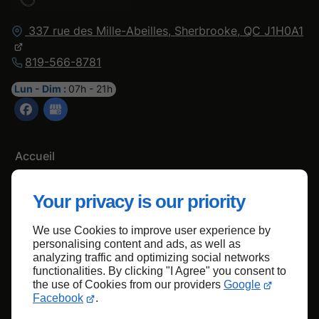
337 rue des Mille-Abeilles,
Sherbrooke, QC
J1H0A1
819-566-8781
Lun - Dim :
07h - 21h
Accueil
Nous contacter
Your privacy is our priority
Politique de confidentialité
Plan du site
We use Cookies to improve user experience by
personalising content and ads, as well as
analyzing traffic and optimizing social networks
functionalities. By clicking "I Agree" you consent to
Haut de page
the use of Cookies from our providers
Google
Facebook
.