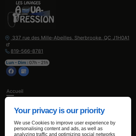
337 rue des Mille-Abeilles,
Sherbrooke, QC
J1H0A1
819-566-8781
Lun - Dim :
07h - 21h
Accueil
Nous contacter
Your privacy is our priority
Politique de confidentialité
Plan du site
We use Cookies to improve user experience by
personalising content and ads, as well as
analyzing traffic and optimizing social networks